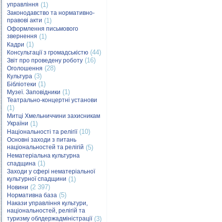
управління
(1)
Законодавство та нормативно-
правові акти
(1)
Оформлення письмового
звернення
(1)
(1)
Кадри
(44)
Консультації з громадськістю
(16)
Звіт про проведену роботу
(28)
Оголошення
(3)
Культура
(1)
Бібліотеки
(1)
Музеї. Заповідники
Театрально-концертні установи
(1)
Митці Хмельниччини захисникам
України
(1)
(10)
Національності та релігії
Основні заходи з питань
національностей та релігій
(5)
Нематеріальна культурна
(1)
спадщина
Заходи у сфері нематеріальної
культурної спадщини
(1)
(2 397)
Новини
(5)
Нормативна база
Накази управління культури,
національностей, релігій та
туризму облдержадміністрації
(3)