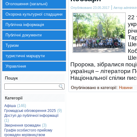
Оголошення (загальні)
|
Опубліковано
23.05.2017
Автор
administr
Охорона культурної спадщини
22 
укр
Публічна інформація
рі
Публічні документи
Тар
Шев
Туризм
Коб
туристичні маршрути
Шев
Пророка, зібралися поц
Управління
українця – літератори П
Національної спілки п
Пошук
Опубліковано в категорії:
Новини
Категорії
(146)
Афіша
(9)
Громадські обговорення 2025
Доступ до публічної інформації
(1)
(3)
Звернення громадян
Графік особистого прийому
громадян керівництвом