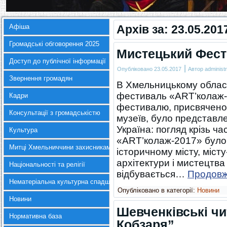
Афіша
Архів за:
23.05.201
Громадські обговорення 2025
Мистецький Фест
Доступ до публічної інформації
|
Опубліковано
23.05.2017
Автор
administr
Звернення громадян
В Хмельницькому облас
фестиваль «ART’колаж-
Кадри
фестивалю, присвячено
Консультації з громадськістю
музеїв, було представл
Україна: погляд крізь ч
Культура
«ART’колаж-2017» було 
Митці Хмельниччини захисникам України
історичному місту, міст
архітектури і мистецтва
Національності та релігії
відбувається…
Продов
Нематеріальна культурна спадщина
Опубліковано в категорії:
Новини
Новини
Шевченківські ч
Нормативна база
Кобзаря”