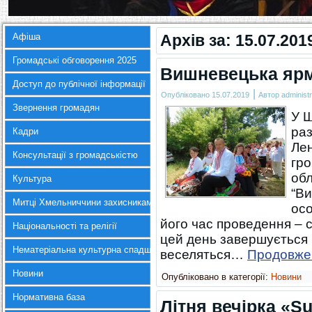
Афіша
Архів за:
15.07.201
Громадські обговорення 2025
Вишневецька яр
Доступ до публічної інформації
|
Опубліковано
15.07.2019
Автор
administr
Звернення громадян
У Ш
раз
Кадри
Лен
Консультації з громадськістю
гро
об
Культура
“В
Митці Хмельниччини захисникам України
осо
його час проведення – с
Національності та релігії
цей день завершується П
Нематеріальна культурна спадщина
веселяться…
Продовж
Новини
Опубліковано в категорії:
Новини
Нормативна база
Літня вечірка «