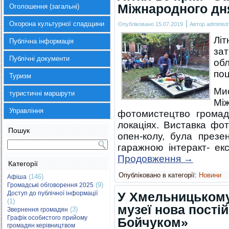
Міжнародного дн
Оголошення (загальні)
|
Охорона культурної спадщини
Опубліковано
15.07.2019
Автор
administr
Лі
Публічна інформація
за
Публічні документи
об
поц
Туризм
Ми
туристичні маршрути
Мі
Управління
фотомистецтво громад
локаціях. Виставка фот
Пошук
опен-колу, була презе
гаражною інтеракт- ек
Продовження
→
Категорії
Опубліковано в категорії:
Новини
(146)
Афіша
(9)
Громадські обговорення 2025
Доступ до публічної інформації
У Хмельницьком
(1)
музеї нова пості
(3)
Звернення громадян
Графік особистого прийому
Бойчуком»
громадян керівництвом