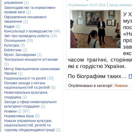
управління
(1)
|
Опубліковано
15.07.2019
Автор
administr
Законодавство та нормативно-
правові акти
(1)
У 
Оформлення письмового
му
звернення
(1)
(1)
по
Кадри
(44)
Консультації з громадськістю
«Н
(16)
Звіт про проведену роботу
пр
(28)
Оголошення
(3)
Культура
за
(1)
Бібліотеки
екс
(1)
Музеї. Заповідники
часом трагічні, сторінк
Театрально-концертні установи
(1)
які є гордістю України.
Митці Хмельниччини захисникам
України
(1)
По біографіям таких…
П
(10)
Національності та релігії
Основні заходи з питань
Опубліковано в категорії:
Новини
національностей та релігій
(5)
Нематеріальна культурна
(1)
спадщина
Заходи у сфері нематеріальної
культурної спадщини
(1)
(2 397)
Новини
(5)
Нормативна база
Накази управління культури,
національностей, релігій та
туризму облдержадміністрації
(3)