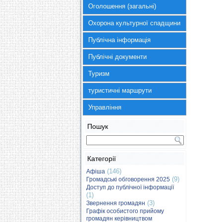
Оголошення (загальні)
Охорона культурної спадщини
Публічна інформація
Публічні документи
Туризм
туристичні маршрути
Управління
Пошук
Категорії
(146)
Афіша
(9)
Громадські обговорення 2025
Доступ до публічної інформації
(1)
(3)
Звернення громадян
Графік особистого прийому
громадян керівництвом