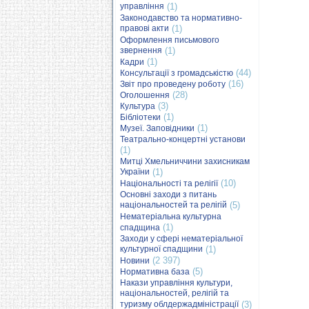
управління
(1)
Законодавство та нормативно-
правові акти
(1)
Оформлення письмового
звернення
(1)
(1)
Кадри
(44)
Консультації з громадськістю
(16)
Звіт про проведену роботу
(28)
Оголошення
(3)
Культура
(1)
Бібліотеки
(1)
Музеї. Заповідники
Театрально-концертні установи
(1)
Митці Хмельниччини захисникам
України
(1)
(10)
Національності та релігії
Основні заходи з питань
національностей та релігій
(5)
Нематеріальна культурна
(1)
спадщина
Заходи у сфері нематеріальної
культурної спадщини
(1)
(2 397)
Новини
(5)
Нормативна база
Накази управління культури,
національностей, релігій та
туризму облдержадміністрації
(3)