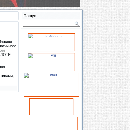
Пошук
бласної
матичного
кий
ЗОЛОТЕ
ної
ктивами,