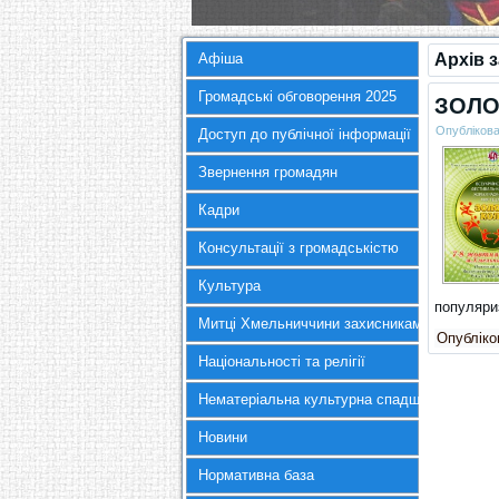
Афіша
Архів 
Громадські обговорення 2025
ЗОЛО
Опубліков
Доступ до публічної інформації
Звернення громадян
Кадри
Консультації з громадськістю
Культура
популяри
Митці Хмельниччини захисникам України
Опубліков
Національності та релігії
Нематеріальна культурна спадщина
Новини
Нормативна база