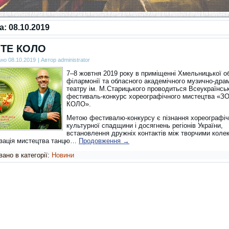
за:
08.10.2019
ТЕ КОЛО
ано
08.10.2019
|
Автор
administrator
7–8 жовтня 2019 року в приміщенні Хмельницької о
філармонії та обласного академічного музично-дра
театру ім. М.Старицького проводиться Всеукраїнсь
фестиваль-конкурс хореографічного мистецтва «
КОЛО».
Метою фестивалю-конкурсу є пізнання хореографіч
культурної спадщини і досягнень регіонів України,
встановлення дружніх контактів між творчими коле
зація мистецтва танцю…
Продовження
→
ано в категорії:
Новини