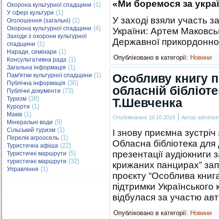
«Ми боремося за укра
(1)
Охорона культурної спадщини
(1)
У сфері культури
У заході взяли участь з
(1)
Оголошення (загальні)
(4)
Охорона культурної спадщини
України: Артем Маковськ
Заходи з охорони культурної
Державної прикордонн
(1)
спадщини
(1)
Наради, семінари
Опубліковано в категорії:
Новини
(1)
Консультативна рада
(1)
Загальна інформація
(1)
Особливу книгу 
Пам'ятки культурної спадщини
(36)
Публічна інформація
обласній бібліоте
(73)
Публічні документи
(38)
Туризм
Т.Шевченка
(1)
Курорти
(1)
Маків
|
Опубліковано
10.10.2019
Автор
administr
(9)
Мінеральні води
(1)
Сільський туризм
І знову приємна зустрі
(1)
Перелік агроосель
Обласна бібліотека для 
(22)
Туристична афіша
презентації аудіокниги 
(5)
Туристичні маршрути
(32)
туристичні маршрути
крижаних панцирах” запи
(1)
Управління
проєкту “Особлива книга
підтримки Українського
відбулася за участю а
Опубліковано в категорії:
Новини