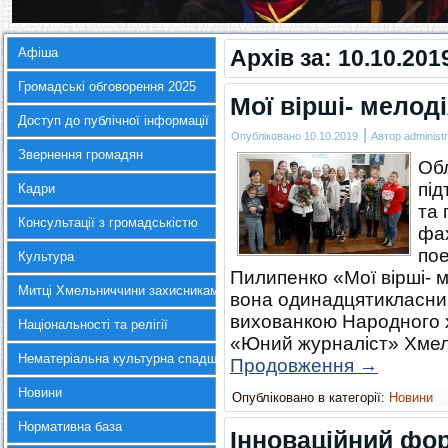
Афіша
Архів за:
10.10.201
Громадські обговорення 2025
Мої вірші- мелоді
Доступ до публічної інформації
|
Опубліковано
10.10.2019
Автор
administr
Звернення громадян
Обл
під
Кадри
та 
Консультації з громадськістю
фах
пое
Культура
Пилипенко «Мої вірші- ме
Митці Хмельниччини захисникам України
вона одинадцятикласниц
вихованкою Народного 
Національності та релігії
«Юний журналіст» Хмел
Нематеріальна культурна спадщина
Продовження
→
Новини
Опубліковано в категорії:
Новини
Нормативна база
Інноваційний фо