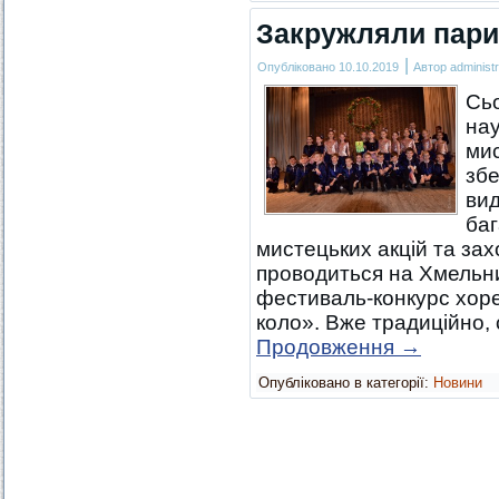
Закружляли пари
|
Опубліковано
10.10.2019
Автор
administr
Сь
нау
мис
збе
вид
баг
мистецьких акцій та зах
проводиться на Хмельни
фестиваль-конкурс хор
коло». Вже традиційно,
Продовження
→
Опубліковано в категорії:
Новини