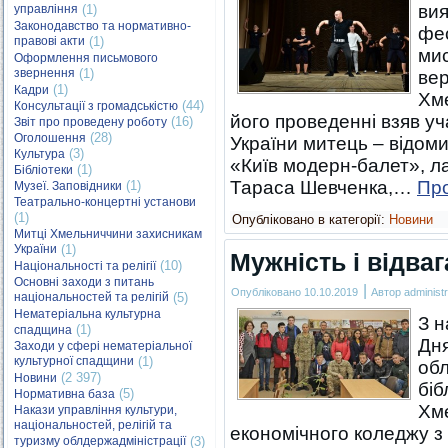
вия
управління
(1)
Законодавство та нормативно-
фе
правові акти
(1)
мис
Оформлення письмового
звернення
(1)
вер
(1)
Кадри
Хме
(44)
Консультації з громадськістю
його проведенні взяв у
(16)
Звіт про проведену роботу
(28)
Оголошення
України митець – відом
(3)
Культура
«Київ модерн-балет», ла
(1)
Бібліотеки
Тараса Шевченка,…
Пр
(1)
Музеї. Заповідники
Театрально-концертні установи
(1)
Опубліковано в категорії:
Новини
Митці Хмельниччини захисникам
України
(1)
Мужність і відваг
(10)
Національності та релігії
Основні заходи з питань
|
Опубліковано
10.10.2019
Автор
administr
національностей та релігій
(5)
Нематеріальна культурна
З н
(1)
спадщина
Дня
Заходи у сфері нематеріальної
культурної спадщини
(1)
обл
(2 397)
Новини
біб
(5)
Нормативна база
Хме
Накази управління культури,
національностей, релігій та
економічного коледжу з
туризму облдержадміністрації
(3)