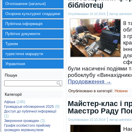
бібліотеці
Оголошення (загальні)
|
Охорона культурної спадщини
Опубліковано
10.10.2019
Автор
administr
8 т
Публічна інформація
обл
Публічні документи
з г
кр
Туризм
інн
туристичні маршрути
для
сфе
Управління
були насичені подіями т
робоклубу «Винахідник» 
Пошук
Продовження
→
Опубліковано в категорії:
Новини
Категорії
Майстер-клас і п
(146)
Афіша
(9)
Громадські обговорення 2025
Маестро Раду По
Доступ до публічної інформації
(1)
|
Опубліковано
10.10.2019
Автор
administr
(3)
Звернення громадян
Графік особистого прийому
Нас
громадян керівництвом