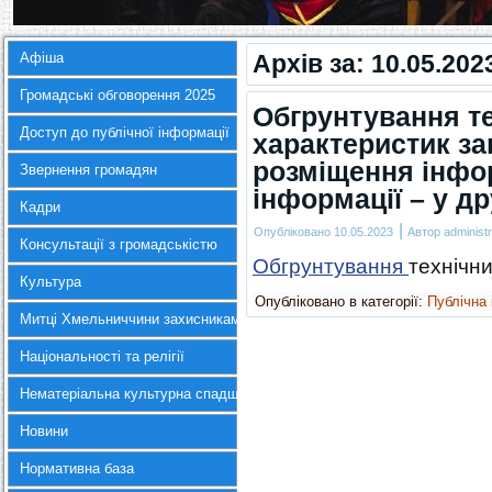
Афіша
Архів за:
10.05.202
Громадські обговорення 2025
Обгрунтування те
Доступ до публічної інформації
характеристик зак
розміщення інфор
Звернення громадян
інформації – у д
Кадри
|
Опубліковано
10.05.2023
Автор
administr
Консультації з громадськістю
Обгрунтування
технічни
Культура
Опубліковано в категорії:
Публічна
Митці Хмельниччини захисникам України
Національності та релігії
Нематеріальна культурна спадщина
Новини
Нормативна база