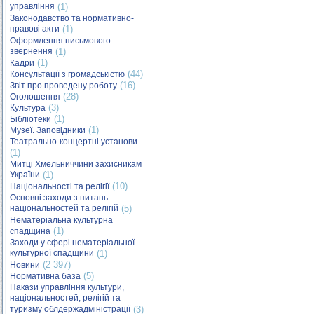
управління
(1)
Законодавство та нормативно-
правові акти
(1)
Оформлення письмового
звернення
(1)
(1)
Кадри
(44)
Консультації з громадськістю
(16)
Звіт про проведену роботу
(28)
Оголошення
(3)
Культура
(1)
Бібліотеки
(1)
Музеї. Заповідники
Театрально-концертні установи
(1)
Митці Хмельниччини захисникам
України
(1)
(10)
Національності та релігії
Основні заходи з питань
національностей та релігій
(5)
Нематеріальна культурна
(1)
спадщина
Заходи у сфері нематеріальної
культурної спадщини
(1)
(2 397)
Новини
(5)
Нормативна база
Накази управління культури,
національностей, релігій та
туризму облдержадміністрації
(3)