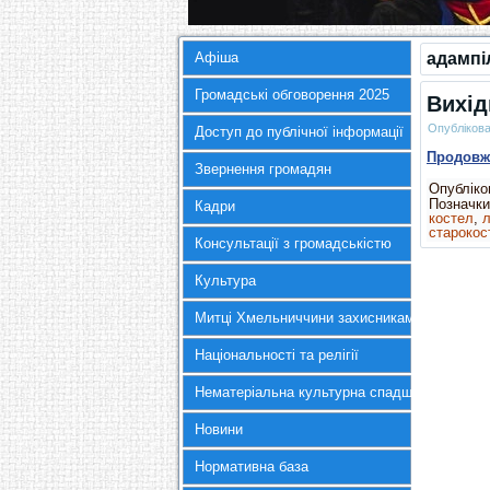
Афіша
адампі
Громадські обговорення 2025
Вихід
Опубліков
Доступ до публічної інформації
Продов
Звернення громадян
Опубліков
Позначки
Кадри
костел
,
л
старокос
Консультації з громадськістю
Культура
Митці Хмельниччини захисникам України
Національності та релігії
Нематеріальна культурна спадщина
Новини
Нормативна база