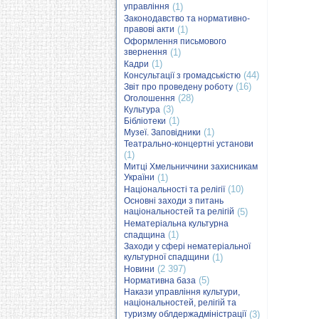
управління
(1)
Законодавство та нормативно-
правові акти
(1)
Оформлення письмового
звернення
(1)
(1)
Кадри
(44)
Консультації з громадськістю
(16)
Звіт про проведену роботу
(28)
Оголошення
(3)
Культура
(1)
Бібліотеки
(1)
Музеї. Заповідники
Театрально-концертні установи
(1)
Митці Хмельниччини захисникам
України
(1)
(10)
Національності та релігії
Основні заходи з питань
національностей та релігій
(5)
Нематеріальна культурна
(1)
спадщина
Заходи у сфері нематеріальної
культурної спадщини
(1)
(2 397)
Новини
(5)
Нормативна база
Накази управління культури,
національностей, релігій та
туризму облдержадміністрації
(3)