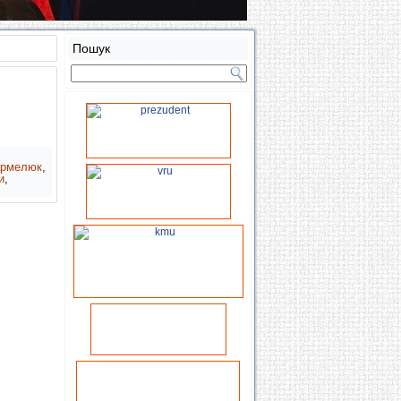
Пошук
армелюк
,
и
,