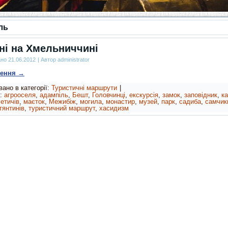
ль
ні на Хмельниччині
ано
21.06.2012
|
Автор
administrator
ження
→
ано в категорії:
Туристичні маршрути
|
:
агрооселя
,
адампіль
,
Бешт
,
Головчинці
,
екскурсія
,
замок
,
заповідник
,
к
етичів
,
маєток
,
Межибіж
,
могила
,
монастир
,
музей
,
парк
,
садиба
,
самчик
тянтинів
,
туристичний маршрут
,
хасидизм