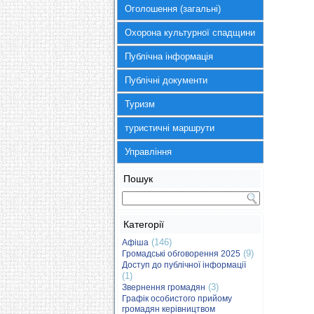
Оголошення (загальні)
Охорона культурної спадщини
Публічна інформація
Публічні документи
Туризм
туристичні маршрути
Управління
Пошук
Категорії
(146)
Афіша
(9)
Громадські обговорення 2025
Доступ до публічної інформації
(1)
(3)
Звернення громадян
Графік особистого прийому
громадян керівництвом