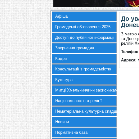
Афіша
До ув
Донец
Громадські обговорення 2025
З метою о
Доступ до публічної інформації
та Донец
релігій Х
Звернення громадян
Телефон 
Кадри
Адреса
:
Консультації з громадськістю
Культура
Митці Хмельниччини захисникам України
Національності та релігії
Нематеріальна культурна спадщина
Новини
Нормативна база