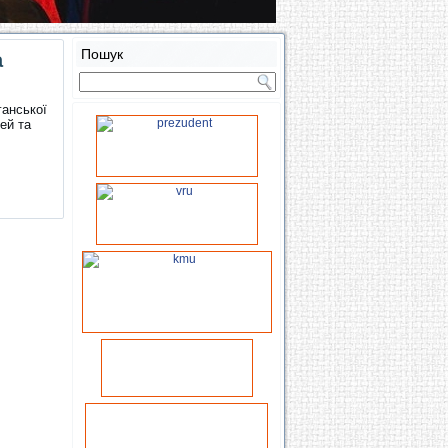
Пошук
а
ганської
ей та