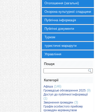
Оголошення (загальні)
Охорона культурної спадщини
Публічна інформація
Публічні документи
Туризм
туристичні маршрути
Управління
Пошук
Категорії
(146)
Афіша
(9)
Громадські обговорення 2025
Доступ до публічної інформації
(1)
(3)
Звернення громадян
Графік особистого прийому
громадян керівництвом