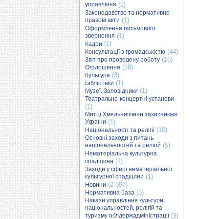
управління
(1)
Законодавство та нормативно-
правові акти
(1)
Оформлення письмового
звернення
(1)
(1)
Кадри
(44)
Консультації з громадськістю
(16)
Звіт про проведену роботу
(28)
Оголошення
(3)
Культура
(1)
Бібліотеки
(1)
Музеї. Заповідники
Театрально-концертні установи
(1)
Митці Хмельниччини захисникам
України
(1)
(10)
Національності та релігії
Основні заходи з питань
національностей та релігій
(5)
Нематеріальна культурна
(1)
спадщина
Заходи у сфері нематеріальної
культурної спадщини
(1)
(2 397)
Новини
(5)
Нормативна база
Накази управління культури,
національностей, релігій та
туризму облдержадміністрації
(3)